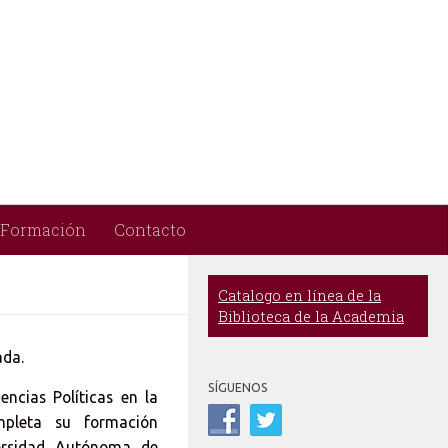
Formación
Contacto
Catalogo en línea de la
Biblioteca de la Academia
ada.
SÍGUENOS
encias Políticas en la
pleta su formación
versidad Autónoma de