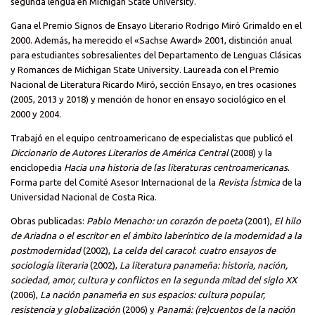
segunda lengua en Michigan State University.
Gana el Premio Signos de Ensayo Literario Rodrigo Miró Grimaldo en el
2000. Además, ha merecido el «Sachse Award» 2001, distinción anual
para estudiantes sobresalientes del Departamento de Lenguas Clásicas
y Romances de Michigan State University. Laureada con el Premio
Nacional de Literatura Ricardo Miró, sección Ensayo, en tres ocasiones
(2005, 2013 y 2018) y mención de honor en ensayo sociológico en el
2000 y 2004.
Trabajó en el equipo centroamericano de especialistas que publicó el
Diccionario de Autores Literarios de América Central
(2008) y la
enciclopedia
Hacia una historia de las literaturas centroamericanas
.
Forma parte del Comité Asesor Internacional de la
Revista Ístmica
de la
Universidad Nacional de Costa Rica.
Obras publicadas:
Pablo Menacho: un corazón de poeta
(2001),
El hilo
de Ariadna o el escritor en el ámbito laberíntico de la modernidad a la
postmodernidad
(2002),
La celda del caracol
:
cuatro ensayos de
sociología literaria
(2002),
La literatura panameña: historia, nación,
sociedad, amor, cultura y conflictos en la segunda mitad del siglo XX
(2006),
La nación panameña en sus espacios: cultura popular,
resistencia y globalización
(2006) y
Panamá: (re)cuentos de la nación