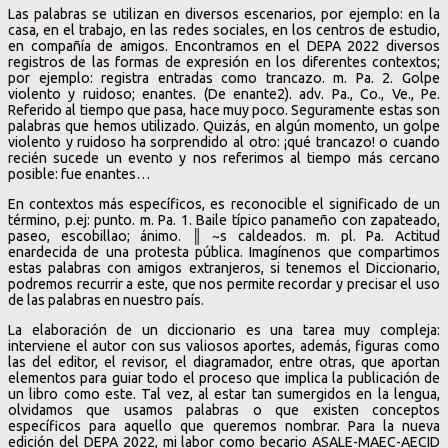
Las palabras se utilizan en diversos escenarios, por ejemplo: en la
casa, en el trabajo, en las redes sociales, en los centros de estudio,
en compañía de amigos. Encontramos en el DEPA 2022 diversos
registros de las formas de expresión en los diferentes contextos;
por ejemplo: registra entradas como trancazo. m. Pa. 2. Golpe
violento y ruidoso; enantes. (De enante2). adv. Pa., Co., Ve., Pe.
Referido al tiempo que pasa, hace muy poco. Seguramente estas son
palabras que hemos utilizado. Quizás, en algún momento, un golpe
violento y ruidoso ha sorprendido al otro: ¡qué trancazo! o cuando
recién sucede un evento y nos referimos al tiempo más cercano
posible: fue enantes…
En contextos más específicos, es reconocible el significado de un
término, p.ej: punto. m. Pa. 1. Baile típico panameño con zapateado,
paseo, escobillao; ánimo. ║ ~s caldeados. m. pl. Pa. Actitud
enardecida de una protesta pública. Imagínenos que compartimos
estas palabras con amigos extranjeros, si tenemos el Diccionario,
podremos recurrir a este, que nos permite recordar y precisar el uso
de las palabras en nuestro país.
La elaboración de un diccionario es una tarea muy compleja:
interviene el autor con sus valiosos aportes, además, figuras como
las del editor, el revisor, el diagramador, entre otras, que aportan
elementos para guiar todo el proceso que implica la publicación de
un libro como este. Tal vez, al estar tan sumergidos en la lengua,
olvidamos que usamos palabras o que existen conceptos
específicos para aquello que queremos nombrar. Para la nueva
edición del DEPA 2022, mi labor como becario ASALE-MAEC-AECID