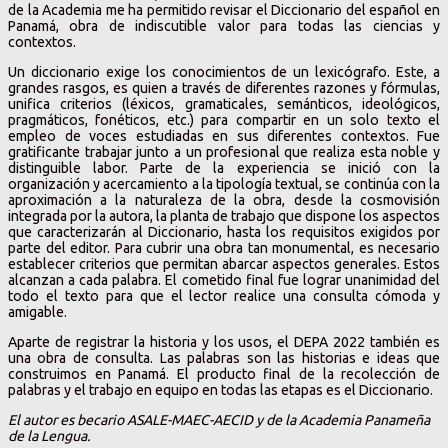
de la Academia me ha permitido revisar el Diccionario del español en
Panamá, obra de indiscutible valor para todas las ciencias y
contextos.
Un diccionario exige los conocimientos de un lexicógrafo. Este, a
grandes rasgos, es quien a través de diferentes razones y fórmulas,
unifica criterios (léxicos, gramaticales, semánticos, ideológicos,
pragmáticos, fonéticos, etc.) para compartir en un solo texto el
empleo de voces estudiadas en sus diferentes contextos. Fue
gratificante trabajar junto a un profesional que realiza esta noble y
distinguible labor. Parte de la experiencia se inició con la
organización y acercamiento a la tipología textual, se continúa con la
aproximación a la naturaleza de la obra, desde la cosmovisión
integrada por la autora, la planta de trabajo que dispone los aspectos
que caracterizarán al Diccionario, hasta los requisitos exigidos por
parte del editor. Para cubrir una obra tan monumental, es necesario
establecer criterios que permitan abarcar aspectos generales. Estos
alcanzan a cada palabra. El cometido final fue lograr unanimidad del
todo el texto para que el lector realice una consulta cómoda y
amigable.
Aparte de registrar la historia y los usos, el DEPA 2022 también es
una obra de consulta. Las palabras son las historias e ideas que
construimos en Panamá. El producto final de la recolección de
palabras y el trabajo en equipo en todas las etapas es el Diccionario.
El autor es becario ASALE-MAEC-AECID y de la Academia Panameña
de la Lengua.