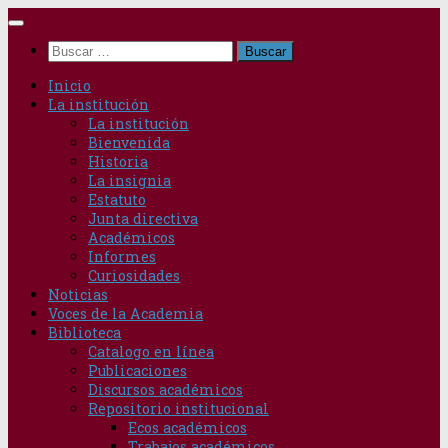
Saltar
al
Buscar:
contenido
Inicio
La institución
La institución
Bienvenida
Historia
La insignia
Estatuto
Junta directiva
Académicos
Informes
Curiosidades
Noticias
Voces de la Academia
Biblioteca
Catalogo en línea
Publicaciones
Discursos académicos
Repositorio institucional
Ecos académicos
Trabajos académicos