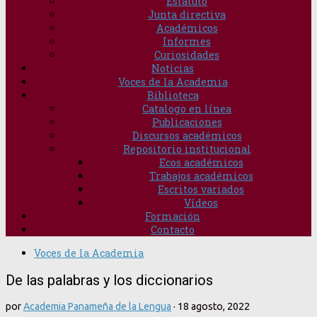
Estatuto
Junta directiva
Académicos
Informes
Curiosidades
Noticias
Voces de la Academia
Biblioteca
Catalogo en línea
Publicaciones
Discursos académicos
Repositorio institucional
Ecos académicos
Trabajos académicos
Escritos variados
Vídeos
Formación
Contacto
Voces de la Academia
De las palabras y los diccionarios
por
Academia Panameña de la Lengua
·
18 agosto, 2022